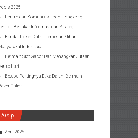
Pools 2025
Forum dan Komunitas Togel Hongkong:
Tempat Bertukar Informasi dan Strategi
Bandar Poker Online Terbesar Pilihan
Masyarakat Indonesia
Bermain Slot Gacor Dan Menangkan Jutaan
Setiap Hari
Betapa Pentingnya Etika Dalam Bermain
Poker Online
Arsip
April 2025