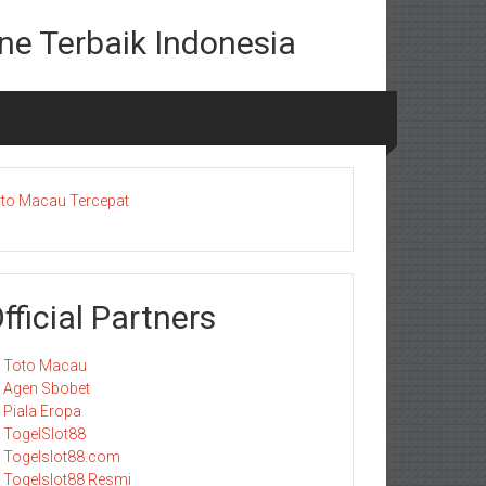
ine Terbaik Indonesia
to Macau Tercepat
fficial Partners
Toto Macau
Agen Sbobet
Piala Eropa
TogelSlot88
Togelslot88.com
Togelslot88 Resmi