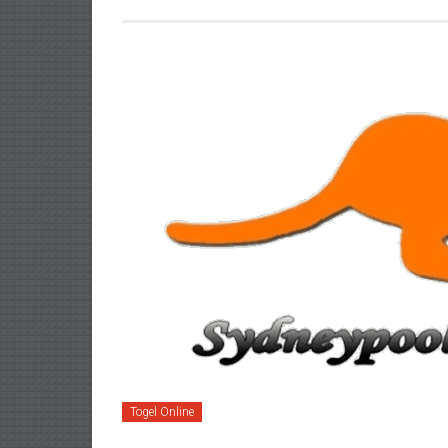
Togel Online