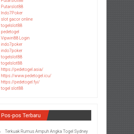
Putarslot88
Putarslot88
Indo7Poker
slot gacor online
togelslot88
pedetogel
Vipwin88 Login
indo7poker
indo7poker
togelslot88
togelslot88
https://pedetogel.asia/
https://www.pedetogel.icu/
https://pedetogel.fyi/
togel slot88
Pos-pos Terbaru
Terkuak Rumus Ampuh Angka Togel Sydney