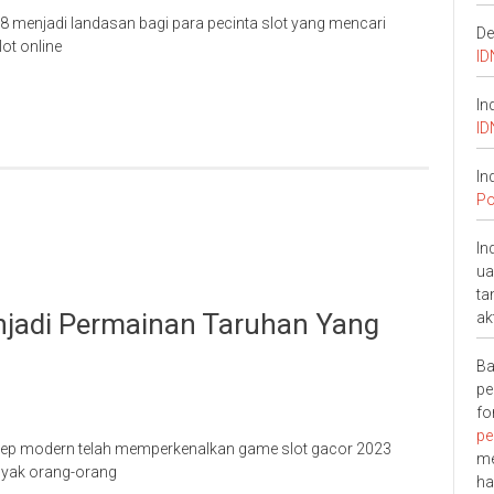
88 menjadi landasan bagi para pecinta slot yang mencari
De
ot online
ID
In
ID
In
Po
In
ua
ta
njadi Permainan Taruhan Yang
ak
Ba
pe
fo
pe
sep modern telah memperkenalkan game slot gacor 2023
me
anyak orang-orang
ha