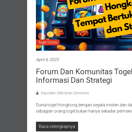
Togel Online
April 4, 2025
Forum Dan Komunitas Togel
Informasi Dan Strategi
Diposkan Oleh:Brian Simmons
Dunia togel Hongkong dengan segala misteri dan d
sebagian orang togel bukan hanya sekadar permaina
Baca selengkapnya