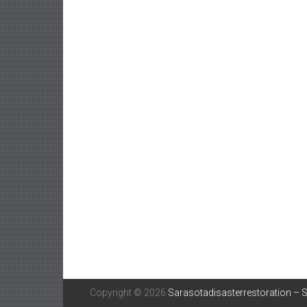
Copyright © 2026
Sarasotadisasterrestoration – Si