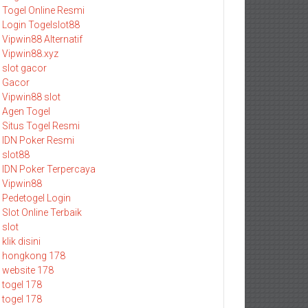
Togel Online Resmi
Login Togelslot88
Vipwin88 Alternatif
Vipwin88.xyz
slot gacor
Gacor
Vipwin88 slot
Agen Togel
Situs Togel Resmi
IDN Poker Resmi
slot88
IDN Poker Terpercaya
Vipwin88
Pedetogel Login
Slot Online Terbaik
slot
klik disini
hongkong 178
website 178
togel 178
togel 178