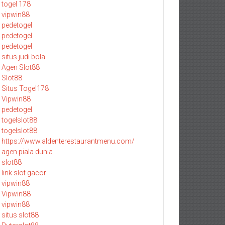
togel 178
vipwin88
pedetogel
pedetogel
pedetogel
situs judi bola
Agen Slot88
Slot88
Situs Togel178
Vipwin88
pedetogel
togelslot88
togelslot88
https://www.aldenterestaurantmenu.com/
agen piala dunia
slot88
link slot gacor
vipwin88
Vipwin88
vipwin88
situs slot88