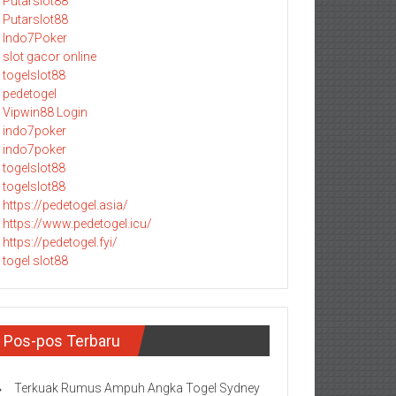
Putarslot88
Putarslot88
Indo7Poker
slot gacor online
togelslot88
pedetogel
Vipwin88 Login
indo7poker
indo7poker
togelslot88
togelslot88
https://pedetogel.asia/
https://www.pedetogel.icu/
https://pedetogel.fyi/
togel slot88
Pos-pos Terbaru
Terkuak Rumus Ampuh Angka Togel Sydney