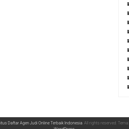
tus Daftar Agen Judi Online Terbaik Indonesia
. All rights reserved. Tema