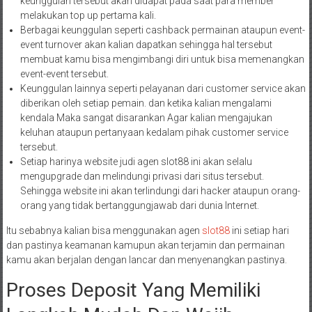
keunggulan tersebut akan didapat pada saat para member
melakukan top up pertama kali.
Berbagai keunggulan seperti cashback permainan ataupun event-
event turnover akan kalian dapatkan sehingga hal tersebut
membuat kamu bisa mengimbangi diri untuk bisa memenangkan
event-event tersebut.
Keunggulan lainnya seperti pelayanan dari customer service akan
diberikan oleh setiap pemain. dan ketika kalian mengalami
kendala Maka sangat disarankan Agar kalian mengajukan
keluhan ataupun pertanyaan kedalam pihak customer service
tersebut.
Setiap harinya website judi agen slot88 ini akan selalu
mengupgrade dan melindungi privasi dari situs tersebut.
Sehingga website ini akan terlindungi dari hacker ataupun orang-
orang yang tidak bertanggungjawab dari dunia Internet.
Itu sebabnya kalian bisa menggunakan agen
slot88
ini setiap hari
dan pastinya keamanan kamupun akan terjamin dan permainan
kamu akan berjalan dengan lancar dan menyenangkan pastinya.
Proses Deposit Yang Memiliki