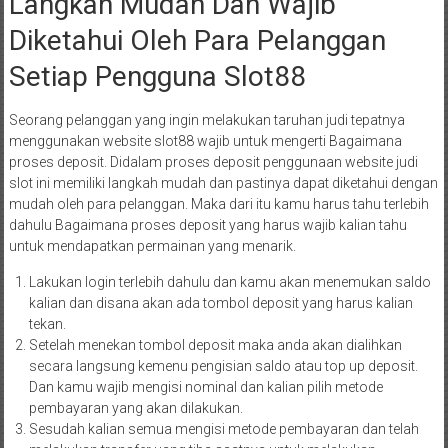
Langkah Mudah Dan Wajib
Diketahui Oleh Para Pelanggan
Setiap Pengguna Slot88
Seorang pelanggan yang ingin melakukan taruhan judi tepatnya
menggunakan website slot88 wajib untuk mengerti Bagaimana
proses deposit. Didalam proses deposit penggunaan website judi
slot ini memiliki langkah mudah dan pastinya dapat diketahui dengan
mudah oleh para pelanggan. Maka dari itu kamu harus tahu terlebih
dahulu Bagaimana proses deposit yang harus wajib kalian tahu
untuk mendapatkan permainan yang menarik.
Lakukan login terlebih dahulu dan kamu akan menemukan saldo
kalian dan disana akan ada tombol deposit yang harus kalian
tekan.
Setelah menekan tombol deposit maka anda akan dialihkan
secara langsung kemenu pengisian saldo atau top up deposit.
Dan kamu wajib mengisi nominal dan kalian pilih metode
pembayaran yang akan dilakukan.
Sesudah kalian semua mengisi metode pembayaran dan telah