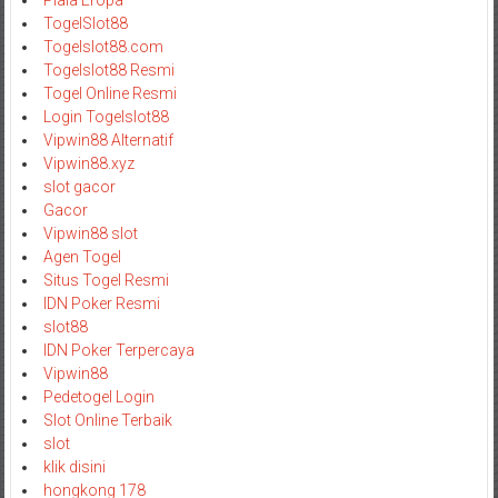
Piala Eropa
TogelSlot88
Togelslot88.com
Togelslot88 Resmi
Togel Online Resmi
Login Togelslot88
Vipwin88 Alternatif
Vipwin88.xyz
slot gacor
Gacor
Vipwin88 slot
Agen Togel
Situs Togel Resmi
IDN Poker Resmi
slot88
IDN Poker Terpercaya
Vipwin88
Pedetogel Login
Slot Online Terbaik
slot
klik disini
hongkong 178