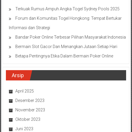
Terkuak Rumus Ampuh Angka Togel Sydney Pools 2025
Forum dan Komunitas Togel Hongkong: Tempat Bertukar
Informasi dan Strategi
Bandar Poker Online Terbesar Pilihan Masyarakat Indonesia
Bermain Slot Gacor Dan Menangkan Jutaan Setiap Hari
Betapa Pentingnya Etika Dalam Bermain Poker Online
Arsip
April 2025
Desember 2023
November 2023
Oktober 2023
Juni 2023