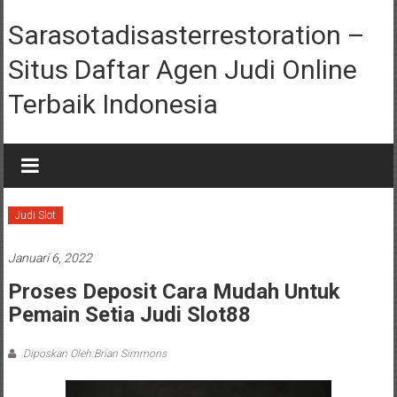
Lompat
ke
Sarasotadisasterrestoration –
konten
Situs Daftar Agen Judi Online
Terbaik Indonesia
Judi Slot
Januari 6, 2022
Proses Deposit Cara Mudah Untuk
Pemain Setia Judi Slot88
Diposkan Oleh:Brian Simmons