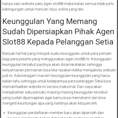
hanya satu website yaitu agen slot88 maka kalian semua tidak perlu
kebingungan untuk mencari situs online yang lain.
Keunggulan Yang Memang
Sudah Dipersiapkan Pihak Agen
Slot88 Kepada Pelanggan Setia
Banyak hal-hal yang menjadi suatu keunggulan untuk para pemain
bagi para peserta yang menggunakan agen slot88 ini. Keunggulan-
keunggulan tersebut pastinya akan disamaratakan sehingga
kenyamanan permainan bisa kita rasakan ketika mengakses website
judi ini. Ada beragam macam keunggulan-keunggulan yang harus
kalian tahu sehingga untuk kedepannya para pelanggan Setia bisa
memanfaatkan website ini secara maksimal. Dan saya akan
menjabarkan satu-persatu masing-masing keunggulan tersebut
yang sudah dipersiapkan agar kamu bisa memahami dan bisa
mengerti keuntungan apa yang nantinya akan kita peroleh.
Keunggulan pendaftaran member baru akan diperoleh dan