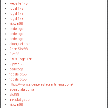
website 178
togel 178
togel 178
togel 178
vipwin88
pedetogel
pedetogel
pedetogel
situs judi bola
Agen Slot88
Slot88
Situs Togel178
Vipwin88
pedetogel
togelslot88
togelslot88
https://www.aldenterestaurantmenu.com/
agen piala dunia
slot88
link slot gacor
vipwin88