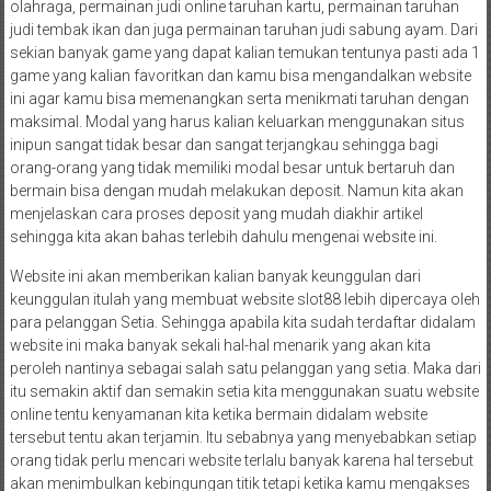
olahraga, permainan judi online taruhan kartu, permainan taruhan
judi tembak ikan dan juga permainan taruhan judi sabung ayam. Dari
sekian banyak game yang dapat kalian temukan tentunya pasti ada 1
game yang kalian favoritkan dan kamu bisa mengandalkan website
ini agar kamu bisa memenangkan serta menikmati taruhan dengan
maksimal. Modal yang harus kalian keluarkan menggunakan situs
inipun sangat tidak besar dan sangat terjangkau sehingga bagi
orang-orang yang tidak memiliki modal besar untuk bertaruh dan
bermain bisa dengan mudah melakukan deposit. Namun kita akan
menjelaskan cara proses deposit yang mudah diakhir artikel
sehingga kita akan bahas terlebih dahulu mengenai website ini.
Website ini akan memberikan kalian banyak keunggulan dari
keunggulan itulah yang membuat website slot88 lebih dipercaya oleh
para pelanggan Setia. Sehingga apabila kita sudah terdaftar didalam
website ini maka banyak sekali hal-hal menarik yang akan kita
peroleh nantinya sebagai salah satu pelanggan yang setia. Maka dari
itu semakin aktif dan semakin setia kita menggunakan suatu website
online tentu kenyamanan kita ketika bermain didalam website
tersebut tentu akan terjamin. Itu sebabnya yang menyebabkan setiap
orang tidak perlu mencari website terlalu banyak karena hal tersebut
akan menimbulkan kebingungan titik tetapi ketika kamu mengakses