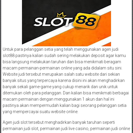
Untuk para pelanggan setia yang telah menggunakan agen judi
slot88 pastinya kalian sudah sering melakukan deposit agar kamu
bisa langsung melakukan taruhan dan bisa menikmati beragam
macam permainan-permainan online yang ada didalam situ sini.
Website judi tersebut merupakan salah satu website dari sekian
banyak situs yang terpercaya karena disini ini akan menghadirkan
banyak sekali game-game yang cukup menarik dan unik untuk
ditemukan oleh para pelanggan. Dan kalian bisa menikmati berbagai
macam permainan dengan menggunakan 1 akun dan hal ini
pastinya akan mempermudah kalian bagi seorang pelanggan setia
yang mempercayai suatu website online.
Agen judi slot tersebut menghadirkan banyak taruhan seperti
permainan judi slot, permainan judi live casino, permainan judi online