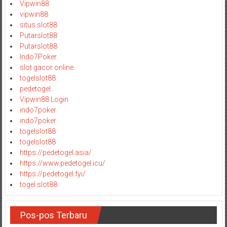
Vipwin88
vipwin88
situs slot88
Putarslot88
Putarslot88
Indo7Poker
slot gacor online
togelslot88
pedetogel
Vipwin88 Login
indo7poker
indo7poker
togelslot88
togelslot88
https://pedetogel.asia/
https://www.pedetogel.icu/
https://pedetogel.fyi/
togel slot88
Pos-pos Terbaru