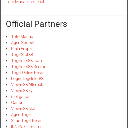
Toto Macau Tercepat
Official Partners
Toto Macau
Agen Sbobet
Piala Eropa
TogelSlot88
Togelslot88.com
Togelslot88 Resmi
Togel Online Resmi
Login Togelslot88
Vipwin88 Alternatif
Vipwin88.xyz
slot gacor
Gacor
Vipwin88 slot
Agen Togel
Situs Togel Resmi
IDN Poker Resmi