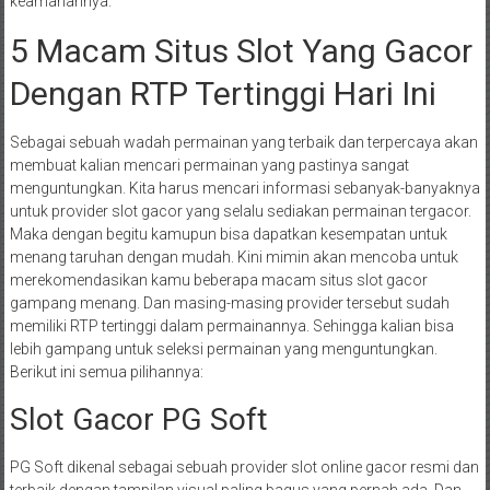
keamanannya.
5 Macam Situs Slot Yang Gacor
Dengan RTP Tertinggi Hari Ini
Sebagai sebuah wadah permainan yang terbaik dan terpercaya akan
membuat kalian mencari permainan yang pastinya sangat
menguntungkan. Kita harus mencari informasi sebanyak-banyaknya
untuk provider slot gacor yang selalu sediakan permainan tergacor.
Maka dengan begitu kamupun bisa dapatkan kesempatan untuk
menang taruhan dengan mudah. Kini mimin akan mencoba untuk
merekomendasikan kamu beberapa macam situs slot gacor
gampang menang. Dan masing-masing provider tersebut sudah
memiliki RTP tertinggi dalam permainannya. Sehingga kalian bisa
lebih gampang untuk seleksi permainan yang menguntungkan.
Berikut ini semua pilihannya:
Slot Gacor PG Soft
PG Soft dikenal sebagai sebuah provider slot online gacor resmi dan