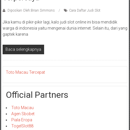
Diposkan Oleh:Brian Simmons
Cara Daftar Judi Slot
Jika kamu di pikir-pikir lagi, kalo judi slot online ini bisa mendidik
warga di indonesia yaitu mengenai dunia internet. Selain itu, dari yang
gaptek karena
Baca selengkapnya
Toto Macau Tercepat
Official Partners
Toto Macau
Agen Sbobet
Piala Eropa
TogelSlot88