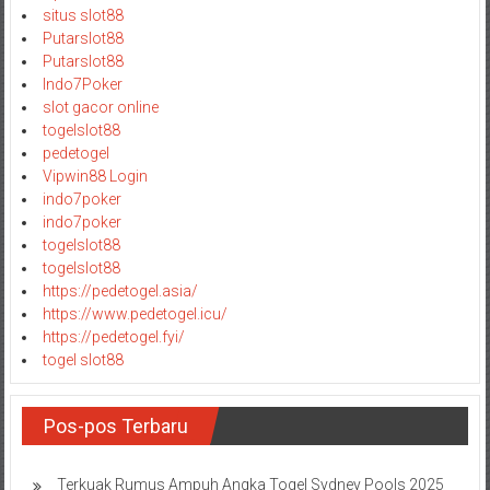
situs slot88
Putarslot88
Putarslot88
Indo7Poker
slot gacor online
togelslot88
pedetogel
Vipwin88 Login
indo7poker
indo7poker
togelslot88
togelslot88
https://pedetogel.asia/
https://www.pedetogel.icu/
https://pedetogel.fyi/
togel slot88
Pos-pos Terbaru
Terkuak Rumus Ampuh Angka Togel Sydney Pools 2025