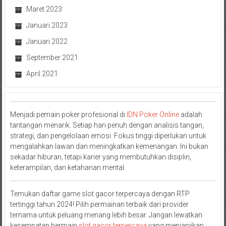
Maret 2023
Januari 2023
Januari 2022
September 2021
April 2021
Menjadi pemain poker profesional di
IDN Poker Online
adalah
tantangan menarik. Setiap hari penuh dengan analisis tangan,
strategi, dan pengelolaan emosi. Fokus tinggi diperlukan untuk
mengalahkan lawan dan meningkatkan kemenangan. Ini bukan
sekadar hiburan, tetapi karier yang membutuhkan disiplin,
keterampilan, dan ketahanan mental.
Temukan daftar game slot gacor terpercaya dengan RTP
tertinggi tahun 2024! Pilih permainan terbaik dari provider
ternama untuk peluang menang lebih besar. Jangan lewatkan
kesempatan bermain
slot gacor terpercaya
yang menjanjikan