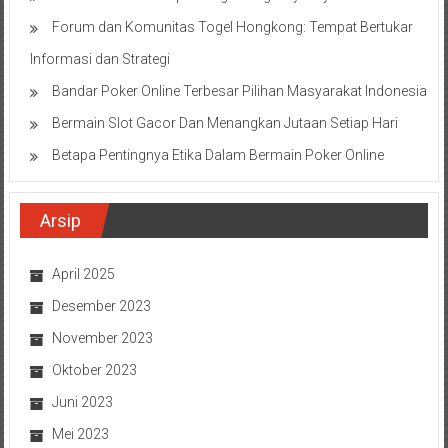
Forum dan Komunitas Togel Hongkong: Tempat Bertukar
Informasi dan Strategi
Bandar Poker Online Terbesar Pilihan Masyarakat Indonesia
Bermain Slot Gacor Dan Menangkan Jutaan Setiap Hari
Betapa Pentingnya Etika Dalam Bermain Poker Online
Arsip
April 2025
Desember 2023
November 2023
Oktober 2023
Juni 2023
Mei 2023