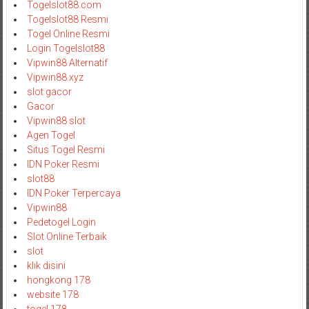
Togelslot88.com
Togelslot88 Resmi
Togel Online Resmi
Login Togelslot88
Vipwin88 Alternatif
Vipwin88.xyz
slot gacor
Gacor
Vipwin88 slot
Agen Togel
Situs Togel Resmi
IDN Poker Resmi
slot88
IDN Poker Terpercaya
Vipwin88
Pedetogel Login
Slot Online Terbaik
slot
klik disini
hongkong 178
website 178